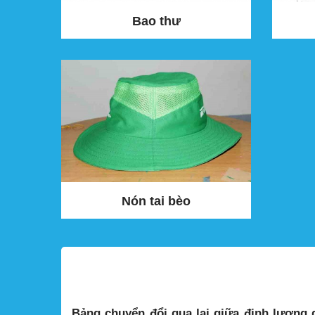
Bao thư
Nón tai bèo
HIỆP PHỔ
Bảng chuyển đổi qua lại giữa định lượng 