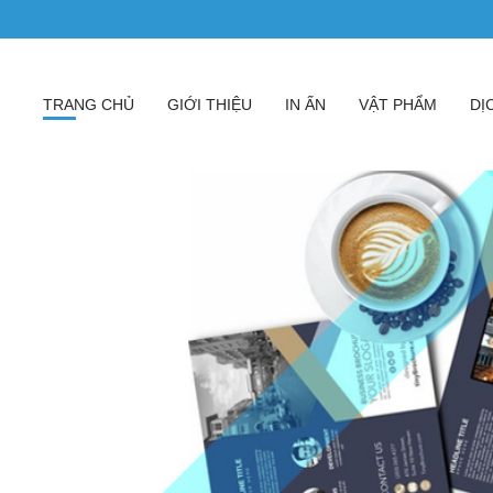
TRANG CHỦ
GIỚI THIỆU
IN ẤN
VẬT PHẨM
DỊ