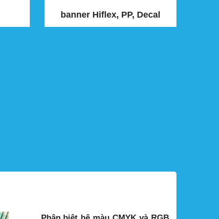
banner Hiflex, PP, Decal
Phân biệt hệ màu CMYK và RGB