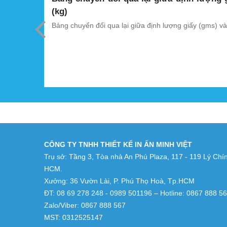
(kg)
 từ bản kẽm
Bảng chuyển đổi qua lại giữa định lượng giấy (gms) và
ương pháp
n trực
CÔNG TY TNHH THIẾT KẾ IN ẤN MINH VIỆT
Trụ sở: Tầng 3, Tòa nhà An Phú Plaza, 117 - 119 Lý Chí
HCM.
Xưởng: 36 Vườn Lài, P. Phú Thọ Hoà, Tp.HCM
ĐT: 08 69 278 248 - 0989 501196 – Hotline: 0867 888 5
Zalo/Viber: 0867 888 567
MST: 0312525147