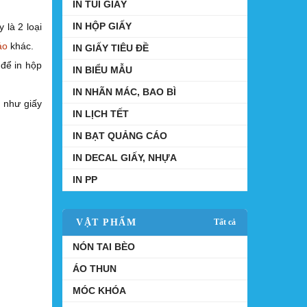
IN TÚI GIẤY
IN HỘP GIẤY
 là 2 loại
áo
khác.
IN GIẤY TIÊU ĐỀ
 để in hộp
IN BIỂU MẪU
IN NHÃN MÁC, BAO BÌ
m như giấy
IN LỊCH TẾT
IN BẠT QUẢNG CÁO
IN DECAL GIẤY, NHỰA
IN PP
VẬT PHẨM
Tất cả
NÓN TAI BÈO
ÁO THUN
MÓC KHÓA