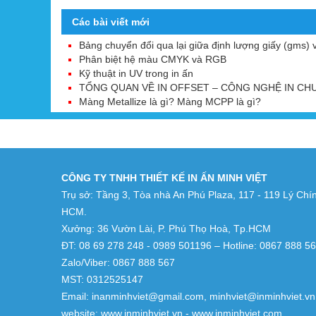
Các bài viết mới
Bảng chuyển đổi qua lại giữa định lượng giấy (gms) 
Phân biệt hệ màu CMYK và RGB
Kỹ thuật in UV trong in ấn
TỔNG QUAN VỀ IN OFFSET – CÔNG NGHỆ IN CHU
Màng Metallize là gì? Màng MCPP là gì?
CÔNG TY TNHH THIẾT KẾ IN ẤN MINH VIỆT
Trụ sở: Tầng 3, Tòa nhà An Phú Plaza, 117 - 119 Lý Chí
HCM.
Xưởng: 36 Vườn Lài, P. Phú Thọ Hoà, Tp.HCM
ĐT: 08 69 278 248 - 0989 501196 – Hotline: 0867 888 5
Zalo/Viber: 0867 888 567
MST: 0312525147
Email: inanminhviet@gmail.com, minhviet@inminhviet.vn
website: www.inminhviet.vn - www.inminhviet.com