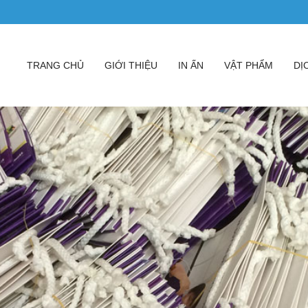
TRANG CHỦ
GIỚI THIỆU
IN ẤN
VẬT PHẨM
DỊ