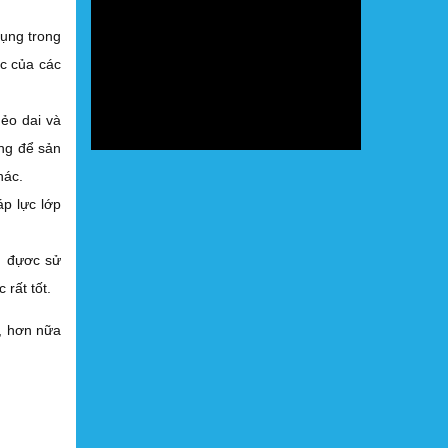
dụng trong
ớc của các
dẻo dai và
ng để sản
hác.
áp lực lớp
ân đựơc sử
 rất tốt.
, hơn nữa