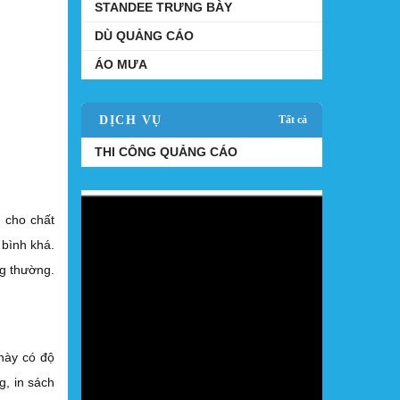
STANDEE TRƯNG BÀY
DÙ QUẢNG CÁO
ÁO MƯA
DỊCH VỤ
Tất cả
THI CÔNG QUẢNG CÁO
 cho chất
 bình khá.
ng thường.
này có độ
, in sách