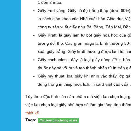
1 đến 2 màu.
Giấy Fort vàng: Giấy có độ trắng thấp (dưới 60%
in sách giáo khoa của Nhà xuất bản Giáo dục Việt
công ty sản xuất giấy như Bãi Bằng, Tân Mai, Đồ
Giấy Kraft: là giấy làm từ bột giấy hóa học của g
tương đối thô. Các grammage là bình thường 50-1
xuất giấy trắng. Giấy kraft thường được làm túi 
Giấy cacbonless: đây là loại giấy dùng để in hóa
thuốc này sẽ vỡ ra và tạo thành phần tử in trên giấ
Giấy mỹ thuật: loại giấy khi nhìn vào thấy lớp g
dụng trong in thiệp mời, lịch, in card visit cao cấ
Tùy theo đặc tính của sản phẩm mà việc lựa chọn loại
việc lựa chọn loại giấy phù hợp sẽ làm gia tăng tính t
thiết kế
.
Tags:
Các loại giấy trong in ấn