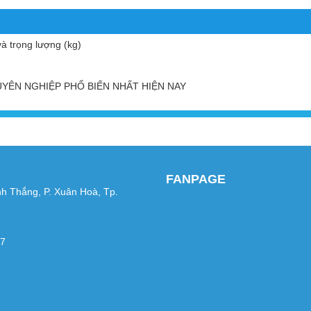
và trọng lượng (kg)
YÊN NGHIỆP PHỔ BIẾN NHẤT HIỆN NAY
FANPAGE
nh Thắng, P. Xuân Hoà, Tp.
67