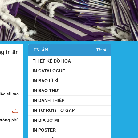
IN ẤN
Tất cả
ng in ấn
THIẾT KẾ ĐỒ HỌA
IN CATALOGUE
IN BAO LÌ XÌ
IN BAO THƯ
ệc tái tạo
IN DANH THIẾP
IN TỜ RƠI / TỜ GẤP
c
 tráng phủ
IN BÌA SƠ MI
IN POSTER