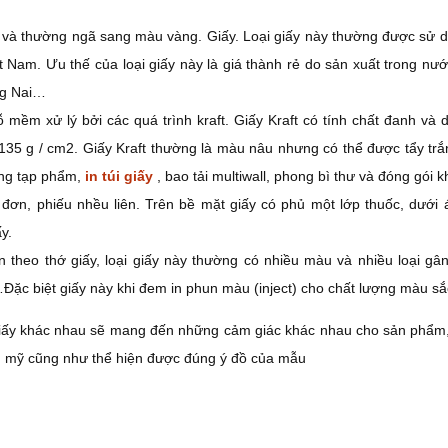
) và thường ngã sang màu vàng. Giấy. Loại giấy này thường được sử 
 Nam. Ưu thế của loại giấy này là giá thành rẻ do sản xuất trong nư
ng Nai…
ỗ mềm xử lý bởi các quá trình kraft. Giấy Kraft có tính chất đanh và 
35 g / cm2. Giấy Kraft thường là màu nâu nhưng có thể được tẩy trắ
hàng tạp phẩm,
in túi giấy
, bao tải multiwall, phong bì thư và đóng gói k
 đơn, phiếu nhều liên. Trên bề mặt giấy có phủ một lớp thuốc, dưới 
y.
ân theo thớ giấy, loại giấy này thường có nhiều màu và nhiều loại g
p…Đặc biệt giấy này khi đem in phun màu (inject) cho chất lượng màu sắc
 giấy khác nhau sẽ mang đến những cảm giác khác nhau cho sản phẩm
hẩm mỹ cũng như thể hiện được đúng ý đồ của mẫu