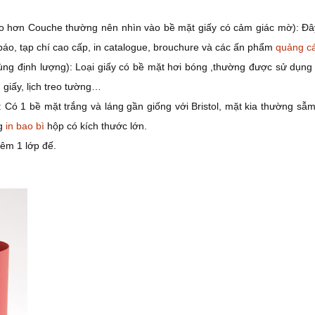
ao hơn Couche thường nên nhìn vào bề mặt giấy có cảm giác mờ): Đây
báo, tạp chí cao cấp, in catalogue, brouchure và các ấn phẩm
quảng c
cùng định lượng): Loại giấy có bề mặt hơi bóng ,thường được sử dụng
 giấy, lịch treo tường…
 Có 1 bề mặt trắng và láng gần giống với Bristol, mặt kia thường sẫ
ng
in bao bì
hộp có kích thước lớn.
hêm 1 lớp đế.