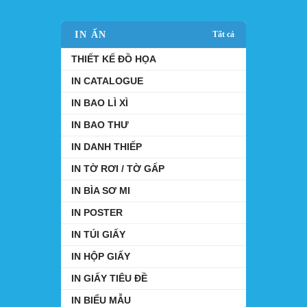
IN ẤN
Tất cả
THIẾT KẾ ĐỒ HỌA
IN CATALOGUE
IN BAO LÌ XÌ
IN BAO THƯ
IN DANH THIẾP
IN TỜ RƠI / TỜ GẤP
IN BÌA SƠ MI
IN POSTER
IN TÚI GIẤY
IN HỘP GIẤY
IN GIẤY TIÊU ĐỀ
IN BIỂU MẪU