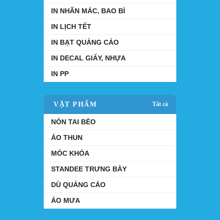
IN NHÃN MÁC, BAO BÌ
IN LỊCH TẾT
IN BẠT QUẢNG CÁO
IN DECAL GIẤY, NHỰA
IN PP
VẬT PHẨM
Tất cả
NÓN TAI BÈO
ÁO THUN
MÓC KHÓA
STANDEE TRƯNG BÀY
DÙ QUẢNG CÁO
ÁO MƯA